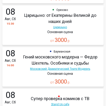
08
Орехово
Царицыно: от Екатерины Великой до
Авг, Сб
наших дней
15:30
Царицыно
Основная сцена
3000
от
р.
08
Бауманская
Гений московского модерна — Федор
Авг, Сб
Шехтель. Особняки и судьбы
16:00
Московский Драматический Театр Модернъ
Основная сцена
3000
от
р.
08
Супер проверка комиков с ТВ
Авг, Сб
Stand Up cafe