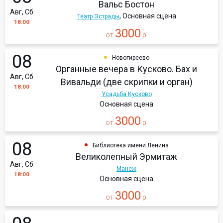
Вальс Бостон
Авг, Сб
, Основная сцена
Театр Эстрады
18:00
3000
от
р.
08
Новогиреево
Органные вечера в Кусково. Бах и
Авг, Сб
Вивальди (две скрипки и орган)
18:00
Усадьба Кусково
Основная сцена
3000
от
р.
08
Библиотека имени Ленина
Великолепный Эрмитаж
Авг, Сб
Манеж
18:00
Основная сцена
3000
от
р.