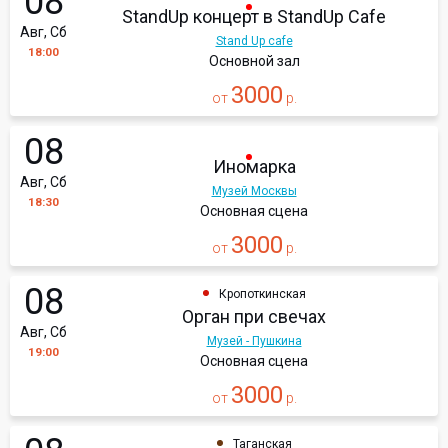
08
StandUp концерт в StandUp Cafe
Авг, Сб
Stand Up cafe
18:00
Основной зал
3000
от
р.
08
Иномарка
Авг, Сб
Музей Москвы
18:30
Основная сцена
3000
от
р.
08
Кропоткинская
Орган при свечах
Авг, Сб
Музей - Пушкина
19:00
Основная сцена
3000
от
р.
Таганская