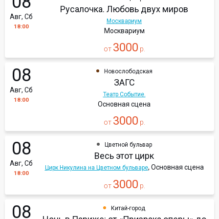
08
Русалочка. Любовь двух миров
Авг, Сб
Москвариум
18:00
Москвариум
3000
от
р.
08
Новослободская
ЗАГС
Авг, Сб
Театр Событие.
18:00
Основная сцена
3000
от
р.
08
Цветной бульвар
Весь этот цирк
Авг, Сб
, Основная сцена
Цирк Никулина на Цветном бульваре
18:00
3000
от
р.
08
Китай-город