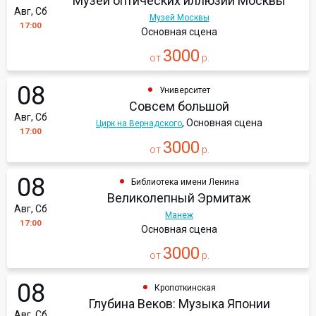
Музей оптических иллюзий Москвы
Авг, Сб
Музей Москвы
17:00
Основная сцена
3000
от
р.
08
Университет
Совсем большой
Авг, Сб
, Основная сцена
Цирк на Вернадского
17:00
3000
от
р.
08
Библиотека имени Ленина
Великолепный Эрмитаж
Авг, Сб
Манеж
17:00
Основная сцена
3000
от
р.
08
Кропоткинская
Глубина Веков: Музыка Японии
Авг, Сб