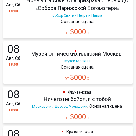
Ночь в Париже: от «Призрака оперы» до
Авг, Сб
«Собора Парижской Богоматери»
18:00
Собор Святых Петра и Павла
Основная сцена
3000
от
р.
08
Музей оптических иллюзий Москвы
Авг, Сб
Музей Москвы
18:00
Основная сцена
3000
от
р.
08
Фрунзенская
Ничего не бойся, я с тобой
Авг, Сб
, Основная сцена
Московский Дворец Молодежи
18:00
3000
от
р.
08
Кропоткинская