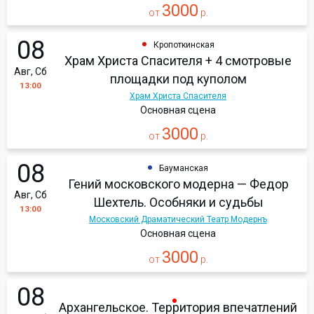
3000
от
р.
08
Кропоткинская
Храм Христа Спасителя + 4 смотровые
Авг, Сб
площадки под куполом
13:00
Храм Христа Спасителя
Основная сцена
3000
от
р.
08
Бауманская
Гений московского модерна — Федор
Авг, Сб
Шехтель. Особняки и судьбы
13:00
Московский Драматический Театр Модернъ
Основная сцена
3000
от
р.
08
Архангельское. Территория впечатлений