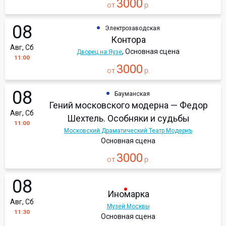
3000
от
р.
08
Электрозаводская
Контора
Авг, Сб
, Основная сцена
Дворец на Яузе
11:00
3000
от
р.
08
Бауманская
Гений московского модерна — Федор
Авг, Сб
Шехтель. Особняки и судьбы
11:00
Московский Драматический Театр Модернъ
Основная сцена
3000
от
р.
08
Иномарка
Авг, Сб
Музей Москвы
11:30
Основная сцена