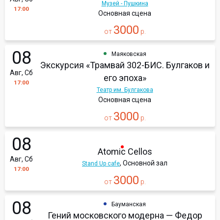
Музей - Пушкина
17:00
Основная сцена
3000
от
р.
08
Маяковская
Экскурсия «Трамвай 302-БИС. Булгаков и
Авг, Сб
его эпоха»
17:00
Театр им. Булгакова
Основная сцена
3000
от
р.
08
Atomic Cellos
Авг, Сб
, Основной зал
Stand Up cafe
17:00
3000
от
р.
08
Бауманская
Гений московского модерна — Федор