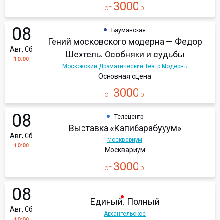
3000
от
р.
08
Бауманская
Гений московского модерна — Федор
Авг, Сб
Шехтель. Особняки и судьбы
10:00
Московский Драматический Театр Модернъ
Основная сцена
3000
от
р.
08
Телецентр
Выставка «Капибарабууум»
Авг, Сб
Москвариум
10:00
Москвариум
3000
от
р.
08
Единый. Полный
Авг, Сб
Архангельское
10:00