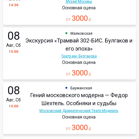
Музей Москвы
14:30
Основная сцена
3000
от
р.
08
Маяковская
Экскурсия «Трамвай 302-БИС. Булгаков и
Авг, Сб
его эпоха»
15:00
Театр им. Булгакова
Основная сцена
3000
от
р.
08
Бауманская
Гений московского модерна — Федор
Авг, Сб
Шехтель. Особняки и судьбы
15:00
Московский Драматический Театр Модернъ
Основная сцена
3000
от
р.