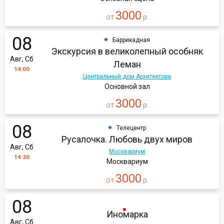
3000
от
р.
08
Баррикадная
Экскурсия в великолепный особняк
Авг, Сб
Леман
14:00
Центральный дом Архитектора
Основной зал
3000
от
р.
08
Телецентр
Русалочка. Любовь двух миров
Авг, Сб
Москвариум
14:30
Москвариум
3000
от
р.
08
Иномарка
Авг, Сб