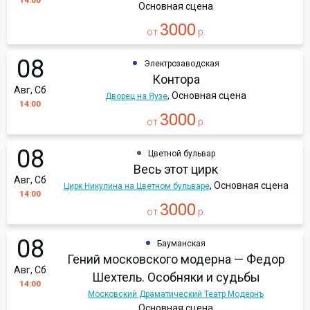
14:00
Основная сцена
3000
от
р.
08
Электрозаводская
Контора
Авг, Сб
, Основная сцена
Дворец на Яузе
14:00
3000
от
р.
08
Цветной бульвар
Весь этот цирк
Авг, Сб
, Основная сцена
Цирк Никулина на Цветном бульваре
14:00
3000
от
р.
08
Бауманская
Гений московского модерна — Федор
Авг, Сб
Шехтель. Особняки и судьбы
14:00
Московский Драматический Театр Модернъ
Основная сцена