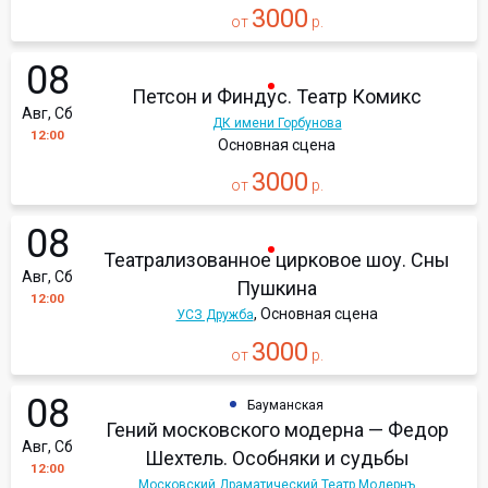
3000
от
р.
08
Петсон и Финдус. Театр Комикс
Авг, Сб
ДК имени Горбунова
12:00
Основная сцена
3000
от
р.
08
Театрализованное цирковое шоу. Сны
Авг, Сб
Пушкина
12:00
, Основная сцена
УСЗ Дружба
3000
от
р.
08
Бауманская
Гений московского модерна — Федор
Авг, Сб
Шехтель. Особняки и судьбы
12:00
Московский Драматический Театр Модернъ