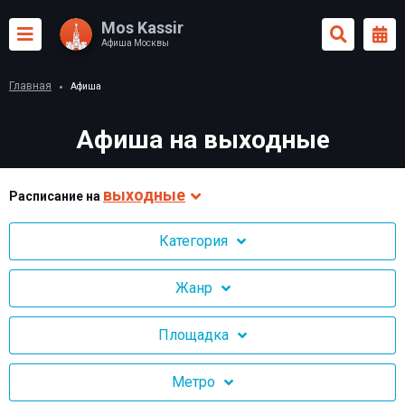
Mos Kassir
Афиша Москвы
Главная
Афиша
Афиша на выходные
выходные
Раcписание на
Категория
Жанр
Площадка
Метро