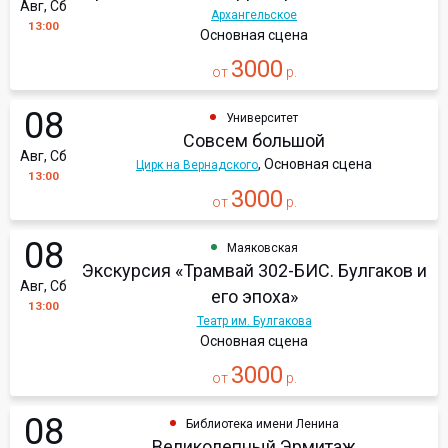
Авг, Сб
Архангельское
13:00
Основная сцена
3000
от
р.
08
Университет
Совсем большой
Авг, Сб
, Основная сцена
Цирк на Вернадского
13:00
3000
от
р.
08
Маяковская
Экскурсия «Трамвай 302-БИС. Булгаков и
Авг, Сб
его эпоха»
13:00
Театр им. Булгакова
Основная сцена
3000
от
р.
08
Библиотека имени Ленина
Великолепный Эрмитаж