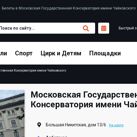
Билеты в Московская Государственная Консерватория имени Чайковского
Быстрый з
кли
Спорт
Цирк и Детям
Площадки
ственная Консерватория имени Чайковского
Московская Государстве
Консерватория имени Ча
Большая Никитская, дом 13/6
На карте