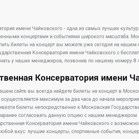
тория имени Чайковского - одна из самых лучших культу
сленными концертами и событиями широкого масштаба. Мо
пить билеты на концерт вы можете уже сегодня на нашем с
ударственная Консерватория имени Чайковского с беспла
знать у наших менеджеров, позвонив по нашему номеру 8 4
твенная Консерватория имени Ч
нашем сайте вы всегда найдете билеты на концерт в Моск
 осуществляется максимум за два часа до начала меропри
ривезти билеты непосредственно к Московская Государст
ко заранее согласовать данную опцию с нашим менеджеро
ственная Консерватория имени Чайковского с возможност
юбой вкус: лучшие концерты, спортивные события, конце