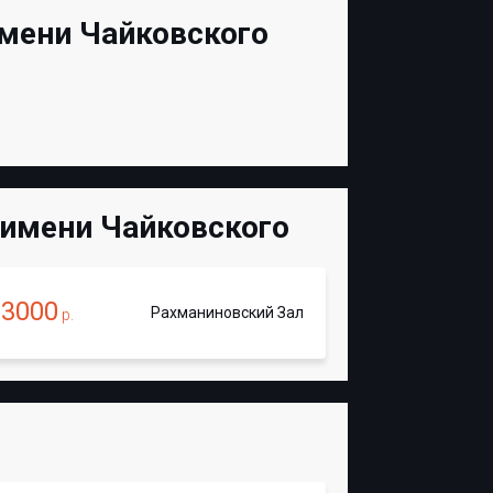
мени Чайковского
 имени Чайковского
3000
Рахманиновский Зал
т
р.