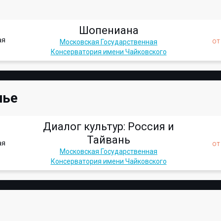
Шопениана
ая
о
Московская Государственная
Консерватория имени Чайковского
нье
Диалог культур: Россия и
Тайвань
ая
о
Московская Государственная
Консерватория имени Чайковского