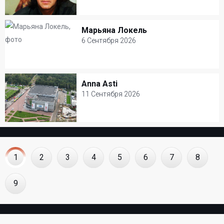
9 Августа 2026
Ресторан Petter
Марьяна Локель
Марьяна Локель
Популярная музыка
6 Сентября 2026
6 Сентября 2026
КЗ Москва
Anna Asti
Anna Asti
Популярная музыка
11 Сентября 2026
11 Сентября 2026
Дворец Спорта Триумф
Популярная музыка
1
2
3
4
5
6
7
8
9