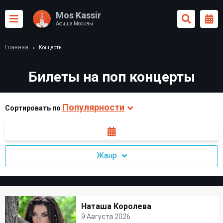
Mos Kassir
Афиша Москвы
Главная
Концерты
Билеты на поп концерты
Популярности
Сортировать по
Жанр
Наташа Королева
Наташа Королева
9 Августа 2026