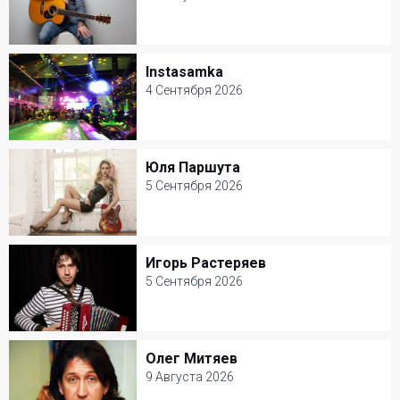
28 Августа 2026
Клуб Союз Композиторов
Instasamka
Instasamka
Популярная музыка
4 Сентября 2026
4 Сентября 2026
Club Gipsy
Юля Паршута
Юля Паршута
Популярная музыка
5 Сентября 2026
5 Сентября 2026
Зеленый театр ВДНХ
Игорь Растеряев
Игорь Растеряев
Популярная музыка
5 Сентября 2026
5 Сентября 2026
Клуб Шестнадцать тонн
Олег Митяев
Олег Митяев
Популярная музыка
9 Августа 2026