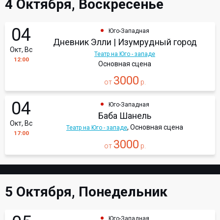
4 Октября, Воскресенье
04
Юго-Западная
Дневник Элли | Изумрудный город
Окт, Вс
Театр на Юго - западе
12:00
Основная сцена
3000
от
р.
04
Юго-Западная
Баба Шанель
Окт, Вс
, Основная сцена
Театр на Юго - западе
17:00
3000
от
р.
5 Октября, Понедельник
Юго-Западная