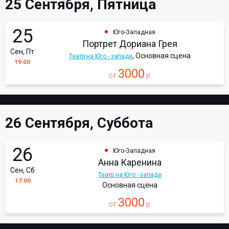
25 Сентября, Пятница
25
Юго-Западная
Портрет Дориана Грея
Сен, Пт
, Основная сцена
Театр на Юго - западе
19:00
3000
от
р.
26 Сентября, Суббота
26
Юго-Западная
Анна Каренина
Сен, Сб
Театр на Юго - западе
17:00
Основная сцена
3000
от
р.