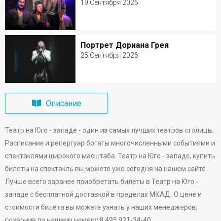
19 Сентября 2026
19 Сентября 2026
Театр на Юго - западе
Портрет Дориана Грея
Портрет Дориана Грея
Билеты от 3000 р.
25 Сентября 2026
25 Сентября 2026
Театр на Юго - западе
Описание
Билеты от 3000 р.
Театр на Юго - западе - один из самых лучших театров столицы.
Расписание и репертуар богаты многочисленными событиями и
спектаклями широкого масштаба. Театр на Юго - западе, купить
билеты на спектакль вы можете уже сегодня на нашем сайте.
Лучше всего заранее приобретать билеты в Театр на Юго -
западе с бесплатной доставкой в пределах МКАД. О цене и
стоимости билета вы можете узнать у наших менеджеров,
позвонив по нашему номеру 8 495 921-34-40.