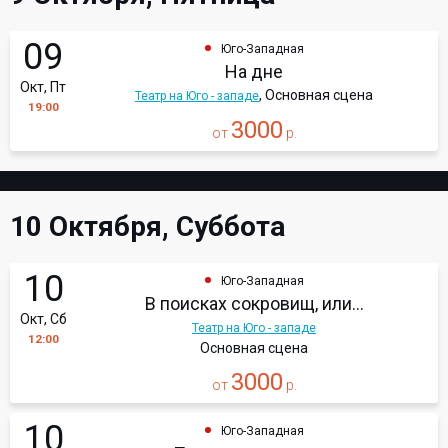
09
Юго-Западная
На дне
Окт, Пт
, Основная сцена
Театр на Юго - западе
19:00
3000
от
р.
10 Октября, Суббота
10
Юго-Западная
В поисках сокровищ, или...
Окт, Сб
Театр на Юго - западе
12:00
Основная сцена
3000
от
р.
10
Юго-Западная