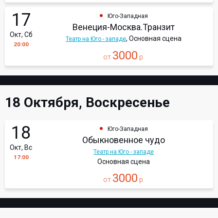
17
Юго-Западная
Венеция-Москва.Транзит
Окт, Сб
, Основная сцена
Театр на Юго - западе
20:00
3000
от
р.
18 Октября, Воскресенье
18
Юго-Западная
Обыкновенное чудо
Окт, Вс
Театр на Юго - западе
17:00
Основная сцена
3000
от
р.