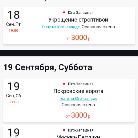
18
Юго-Западная
Укрощение строптивой
Сен, Пт
, Основная сцена
Театр на Юго - западе
19:00
3000
от
р.
19 Сентября, Суббота
19
Юго-Западная
Покровские ворота
Сен, Сб
Театр на Юго - западе
17:00
Основная сцена
3000
от
р.
19
Юго-Западная
Москва-Петушки