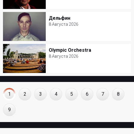
8 Августа 2026
Джаз-клуб Игоря Бутмана
Дельфин
Дельфин
Популярная музыка
8 Августа 2026
8 Августа 2026
Дизайн-завод Флакон
Olympic Orchestra
Olympic Orchestra
Рок
8 Августа 2026
8 Августа 2026
Зеленый театр ВДНХ
Другое
1
2
3
4
5
6
7
8
9