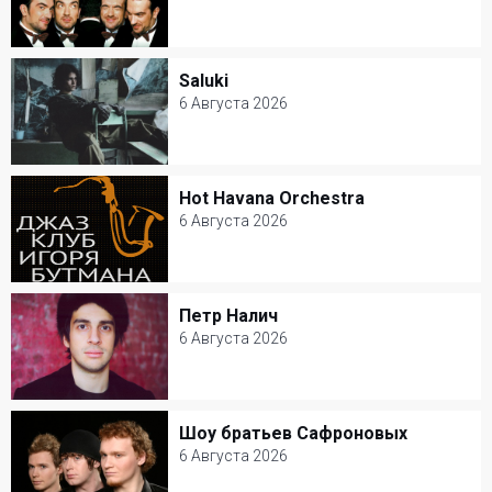
6 Августа 2026
Усадьба Кусково
Saluki
Saluki
Джаз
6 Августа 2026
6 Августа 2026
Дизайн-завод Флакон
Hot Havana Orchestra
Hot Havana Orchestra
Хип-Хоп
6 Августа 2026
6 Августа 2026
Джаз-клуб Игоря Бутмана
Петр Налич
Петр Налич
Другое
6 Августа 2026
6 Августа 2026
MAGNUS LOCUS
Шоу братьев Сафроновых
Шоу братьев Сафроновых
Популярная музыка
6 Августа 2026