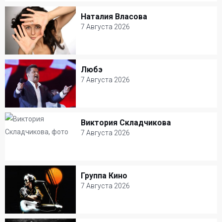
StandUp Store Moscow
Наталия Власова
Наталия Власова
Юмор
7 Августа 2026
7 Августа 2026
Ресторан Petter
Любэ
Любэ
Популярная музыка
7 Августа 2026
7 Августа 2026
Крокус Сити Холл
Виктория Складчикова
Виктория Складчикова
Популярная музыка
7 Августа 2026
7 Августа 2026
Stand Up cafe
Группа Кино
Группа Кино
Юмор
7 Августа 2026
7 Августа 2026
Зеленый театр ВДНХ