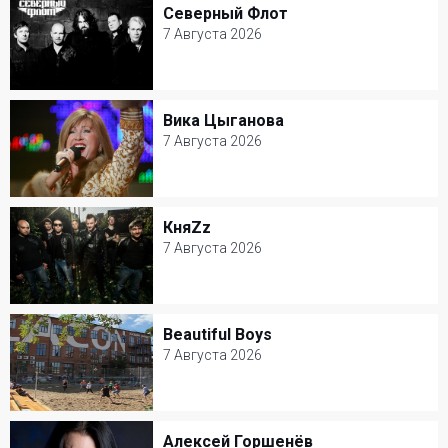
Северный Флот
Северный Флот
Рок
7 Августа 2026
7 Августа 2026
A2 Green Concert
Вика Цыганова
Вика Цыганова
Рок
7 Августа 2026
7 Августа 2026
MAGNUS LOCUS
КняZz
КняZz
Популярная музыка
7 Августа 2026
7 Августа 2026
МТС Live Арена
Beautiful Boys
Beautiful Boys
Рок
7 Августа 2026
7 Августа 2026
Дизайн-завод Флакон
Алексей Горшенёв