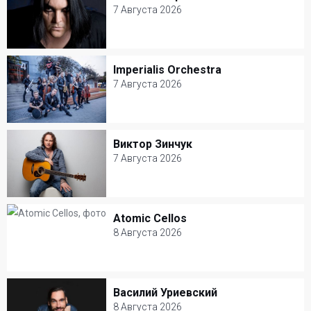
Алексей Горшенёв
Другое
7 Августа 2026
7 Августа 2026
Ледовый Дворец Санкт-Петербург
Imperialis Orchestra
Imperialis Orchestra
Рок
7 Августа 2026
7 Августа 2026
Театр Одеон
Виктор Зинчук
Виктор Зинчук
Джаз
7 Августа 2026
7 Августа 2026
Клуб Союз Композиторов
Atomic Cellos
Atomic Cellos
Популярная музыка
8 Августа 2026
8 Августа 2026
Stand Up cafe
Василий Уриевский
Василий Уриевский
Другое
8 Августа 2026