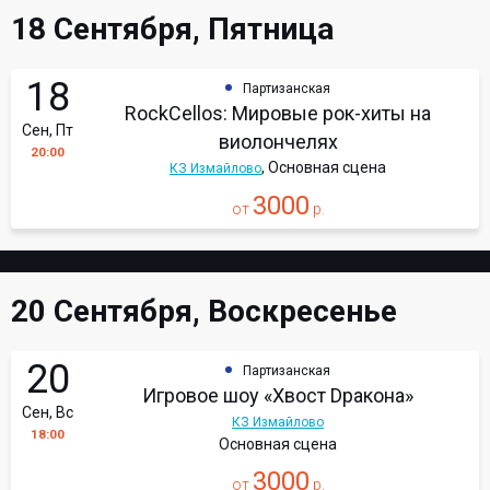
18 Сентября, Пятница
18
Партизанская
RockCellos: Мировые рок-хиты на
Сен, Пт
виолончелях
20:00
, Основная сцена
КЗ Измайлово
3000
от
р.
20 Сентября, Воскресенье
20
Партизанская
Игровое шоу «Хвост Dракона»
Сен, Вс
КЗ Измайлово
18:00
Основная сцена
3000
от
р.