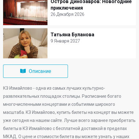
Остров Динозавров: Новогодние
Остров Динозавров: Новогодние
Билеты от 3000 р.
приключения
приключения
26 Декабря 2026
26 Декабря 2026
Татьяна Буланова
Татьяна Буланова
КЗ Измайлово
9 Января 2027
Билеты от 3000 р.
9 Января 2027
КЗ Измайлово
Описание
Билеты от 3000 р.
КЗ Измайлово - одна из самых лучших культурно-
развлекательных площадок столицы. Расписание богато
многочисленными концертами и событиями широкого
масштаба. КЗ Измайлово, купить билеты на концерт вы можете
уже сегодня на нашем сайте. Лучше всего заранее приобретать
билеты в КЗ Измайлово с бесплатной доставкой в пределах
МКАД. О цене и стоимости билета вы можете узнать у наших