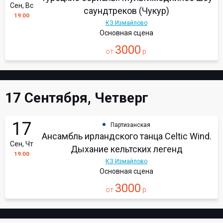
Сен, Вс
саундтреков (Чукур)
19:00
КЗ Измайлово
Основная сцена
3000
от
р.
17 Сентября, Четверг
17
Партизанская
Ансамбль ирландского танца Celtic Wind.
Сен, Чт
Дыхание кельтских легенд
19:00
КЗ Измайлово
Основная сцена
3000
от
р.