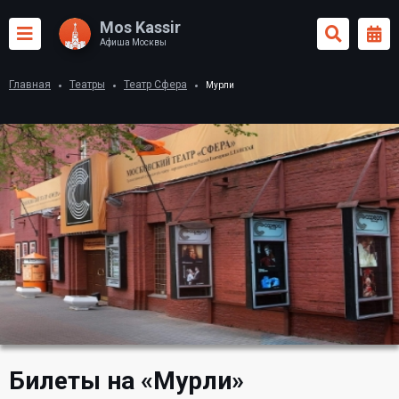
Mos Kassir
Афиша Москвы
Главная
Театры
Театр Сфера
Мурли
Билеты на «Мурли»