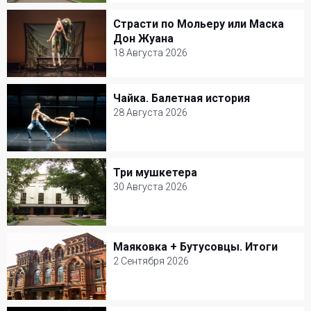
Театр Моссовета
Страсти по Мольеру или Маска
Страсти по Мольеру или Маска Дон
Драма
Дон Жуана
Жуана
18 Августа 2026
18 Августа 2026
Чайка. Балетная история
Чайка. Балетная история
Александринский театр
28 Августа 2026
Балет и Танец
28 Августа 2026
Александринский театр
Три мушкетера
Три мушкетера
Балет и Танец
30 Августа 2026
30 Августа 2026
Театр Моссовета
Маяковка + Бутусовцы. Итоги
Маяковка + Бутусовцы. Итоги
Музыкальный спектакль
2 Сентября 2026
2 Сентября 2026
Театр им. В. Маяковского