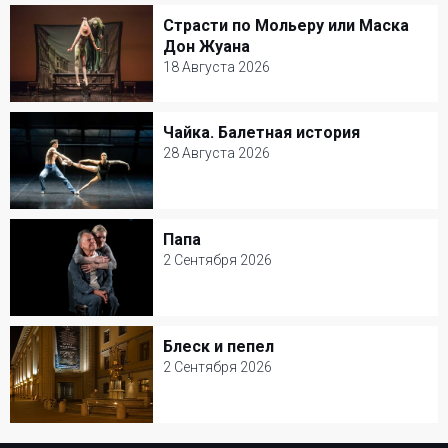
Театр Моссовета
Страсти по Мольеру или Маска
Страсти по Мольеру или Маска Дон
Драма
Дон Жуана
Жуана
18 Августа 2026
18 Августа 2026
Чайка. Балетная история
Чайка. Балетная история
Александринский театр
28 Августа 2026
Балет и Танец
28 Августа 2026
Александринский театр
Папа
Папа
Балет и Танец
2 Сентября 2026
2 Сентября 2026
Современник
Блеск и пепел
Блеск и пепел
Трагикомедия
2 Сентября 2026
2 Сентября 2026
Театр Вахтангова