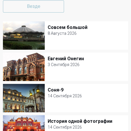
Везде
Совсем большой
Совсем большой
8 Августа 2026
8 Августа 2026
Цирк на Вернадского
Евгений Онегин
Евгений Онегин
Цирк
3 Сентября 2026
3 Сентября 2026
Театр им. В. Маяковского
Соня-9
Соня-9
Детские спектакли
14 Сентября 2026
14 Сентября 2026
МХТ им. А. П. Чехова
История одной фотографии
История одной фотографии
Музыкальный спектакль
14 Сентября 2026