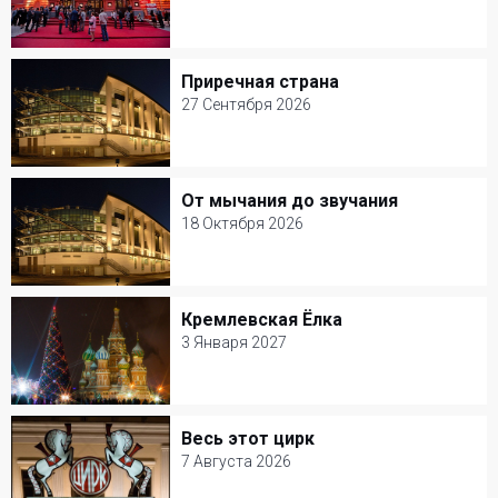
14 Сентября 2026
Театр Наций
Приречная страна
Приречная страна
Кукольные
27 Сентября 2026
27 Сентября 2026
Мастерская Петра Фоменко
От мычания до звучания
От мычания до звучания
Детские спектакли
18 Октября 2026
18 Октября 2026
Мастерская Петра Фоменко
Кремлевская Ёлка
Кремлевская Ёлка
Детские спектакли
3 Января 2027
3 Января 2027
Кремлевский дворец
Весь этот цирк
Весь этот цирк
Новогодние елки
7 Августа 2026