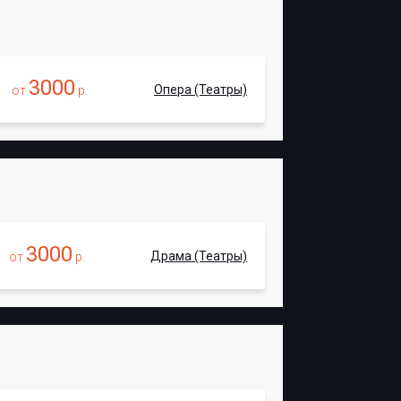
3000
Опера (Театры)
от
р.
3000
Драма (Театры)
от
р.