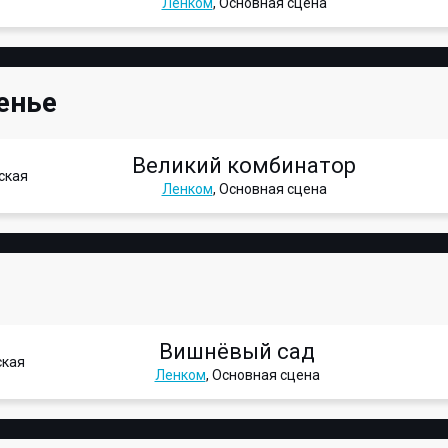
Ленком
, Основная сцена
енье
Великий комбинатор
ская
Ленком
, Основная сцена
Вишнёвый сад
ская
Ленком
, Основная сцена