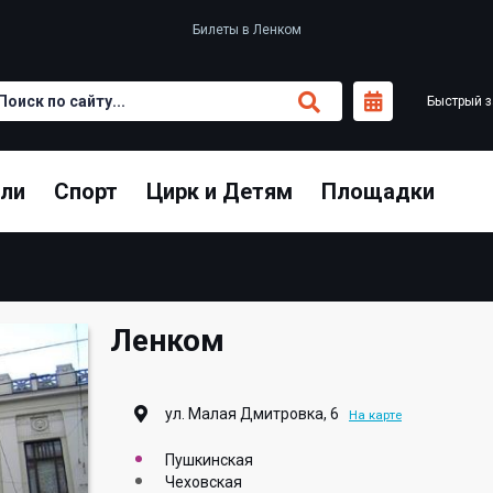
Билеты в Ленком
Быстрый з
кли
Спорт
Цирк и Детям
Площадки
Ленком
ул. Малая Дмитровка, 6
На карте
Пушкинская
Чеховская