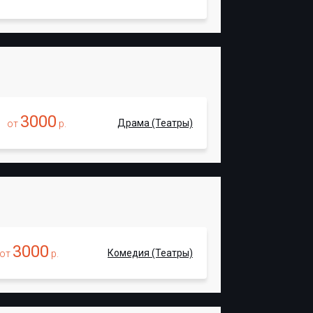
3000
Драма (Театры)
от
р.
3000
Комедия (Театры)
от
р.