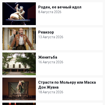
Роден, ее вечный идол
Роден, ее вечный идол
8 Августа 2026
8 Августа 2026
Александринский театр
Ревизор
Ревизор
Балет и Танец
13 Августа 2026
13 Августа 2026
Современник
Женитьба
Женитьба
Комедия
16 Августа 2026
16 Августа 2026
Театр Моссовета
Страсти по Мольеру или Маска
Страсти по Мольеру или Маска Дон
Драма
Дон Жуана
Жуана
18 Августа 2026
18 Августа 2026