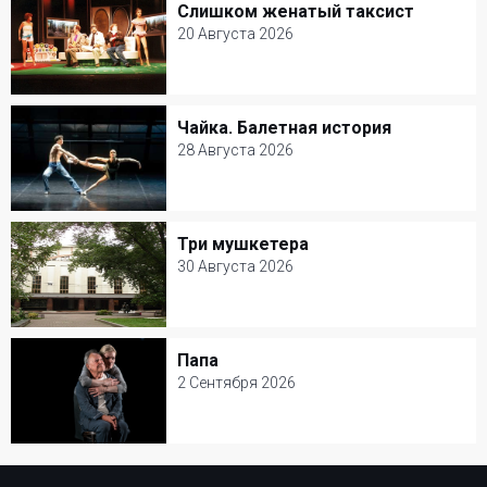
Слишком женатый таксист
Слишком женатый таксист
Александринский театр
20 Августа 2026
Балет и Танец
20 Августа 2026
Театр Сатиры
Чайка. Балетная история
Чайка. Балетная история
Комедия
28 Августа 2026
28 Августа 2026
Александринский театр
Три мушкетера
Три мушкетера
Балет и Танец
30 Августа 2026
30 Августа 2026
Театр Моссовета
Папа
Папа
Музыкальный спектакль
2 Сентября 2026
2 Сентября 2026
Современник