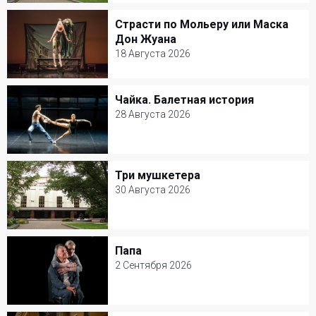
Театр Моссовета
Страсти по Мольеру или Маска
Страсти по Мольеру или Маска Дон
Драма
Дон Жуана
Жуана
18 Августа 2026
18 Августа 2026
Чайка. Балетная история
Чайка. Балетная история
Александринский театр
28 Августа 2026
Балет и Танец
28 Августа 2026
Александринский театр
Три мушкетера
Три мушкетера
Балет и Танец
30 Августа 2026
30 Августа 2026
Театр Моссовета
Папа
Папа
Музыкальный спектакль
2 Сентября 2026
2 Сентября 2026
Современник