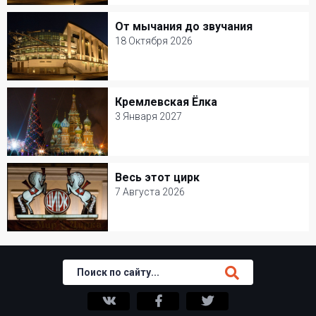
Мастерская Петра Фоменко
От мычания до звучания
От мычания до звучания
Цирк
18 Октября 2026
18 Октября 2026
Мастерская Петра Фоменко
Кремлевская Ёлка
Кремлевская Ёлка
Цирк
3 Января 2027
3 Января 2027
Кремлевский дворец
Весь этот цирк
Весь этот цирк
Новогодние елки
7 Августа 2026
7 Августа 2026
Цирк Никулина на Цветном бульваре
Цирк