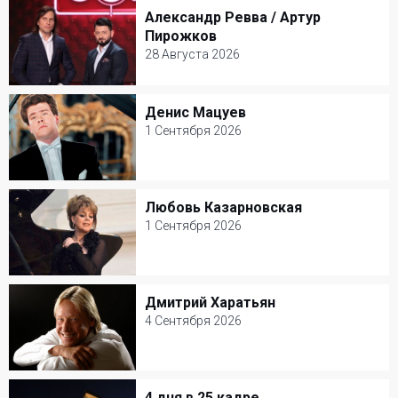
Зеленый театр ВДНХ
Александр Ревва / Артур
Александр Ревва / Артур Пирожков
Другое
Пирожков
28 Августа 2026
28 Августа 2026
Зеленый театр ВДНХ
Денис Мацуев
Денис Мацуев
Юмор
1 Сентября 2026
1 Сентября 2026
КЗ Чайковского
Любовь Казарновская
Любовь Казарновская
Классическая музыка
1 Сентября 2026
1 Сентября 2026
Театр Вахтангова
Дмитрий Харатьян
Дмитрий Харатьян
Классическая музыка
4 Сентября 2026
4 Сентября 2026
Джаз-клуб Игоря Бутмана
4 дня в 25 кадре