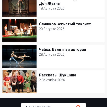
Страсти по Мольеру или Маска Дон
Драма
Дон Жуана
Жуана
18 Августа 2026
18 Августа 2026
Слишком женатый таксист
Слишком женатый таксист
Александринский театр
20 Августа 2026
Балет и Танец
20 Августа 2026
Театр Сатиры
Чайка. Балетная история
Чайка. Балетная история
Комедия
28 Августа 2026
28 Августа 2026
Александринский театр
Рассказы Шукшина
Рассказы Шукшина
Балет и Танец
2 Сентября 2026
2 Сентября 2026
Театр Наций
Драма