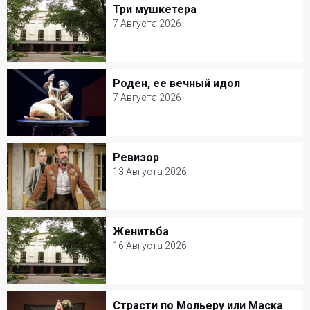
Три мушкетера
Три мушкетера
7 Августа 2026
7 Августа 2026
Театр Моссовета
Роден, ее вечный идол
Роден, ее вечный идол
Музыкальный спектакль
7 Августа 2026
7 Августа 2026
Александринский театр
Ревизор
Ревизор
Балет и Танец
13 Августа 2026
13 Августа 2026
Современник
Женитьба
Женитьба
Комедия
16 Августа 2026
16 Августа 2026
Театр Моссовета
Страсти по Мольеру или Маска