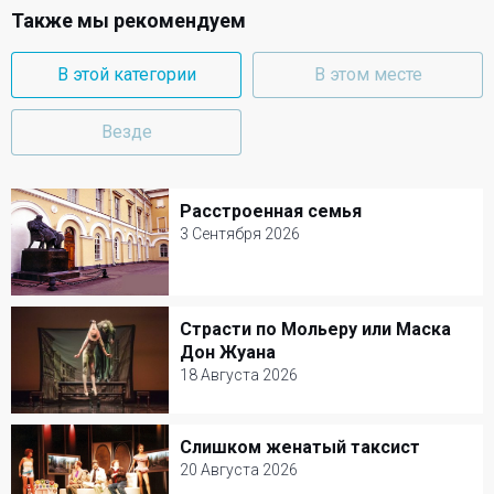
Также мы рекомендуем
В этой категории
В этом месте
Везде
Расстроенная семья
Расстроенная семья
3 Сентября 2026
3 Сентября 2026
Малый театр
Страсти по Мольеру или Маска
Страсти по Мольеру или Маска Дон
Комедия
Дон Жуана
Жуана
18 Августа 2026
18 Августа 2026
Слишком женатый таксист
Слишком женатый таксист
Александринский театр
20 Августа 2026
Балет и Танец