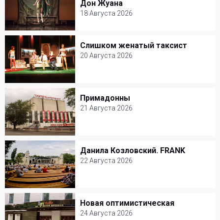
Дон Жуана
Жуана
18 Августа 2026
18 Августа 2026
Слишком женатый таксист
Слишком женатый таксист
Александринский театр
20 Августа 2026
Балет и Танец
20 Августа 2026
Театр Сатиры
Примадонны
Примадонны
Комедия
21 Августа 2026
21 Августа 2026
Театриум на Серпуховке
Данила Козловский. FRANK
Данила Козловский. FRANK
Комедия
22 Августа 2026
22 Августа 2026
Зеленый театр ВДНХ
Новая оптимистическая
Новая оптимистическая
Моноспектакль
24 Августа 2026