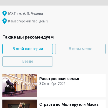
МХТ им. А. П. Чехова
Камергерский пер. дом 3
Также мы рекомендуем
В этой категории
В этом месте
Везде
Расстроенная семья
Расстроенная семья
3 Сентября 2026
3 Сентября 2026
Малый театр
Страсти по Мольеру или Маска
Страсти по Мольеру или Маска Дон
Комедия