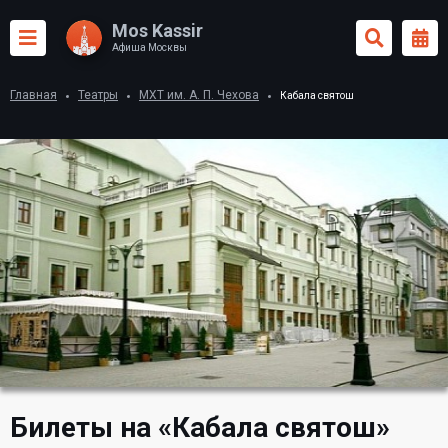
Mos Kassir
Афиша Москвы
Главная
Театры
МХТ им. А. П. Чехова
Кабала святош
Билеты на «Кабала святош»