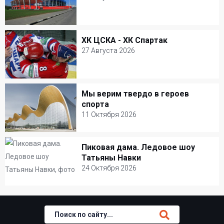
27 Августа 2026
Ледовый дворец Мегаспорт
ХК ЦСКА - ХК Спартак
ХК ЦСКА - ХК Спартак
Хоккей
27 Августа 2026
27 Августа 2026
Ледовый дворец Мегаспорт
Мы верим твердо в героев
Мы верим твердо в героев спорта
Хоккей
спорта
11 Октября 2026
11 Октября 2026
Дворец гимнастики Ирины Винер-Усмановой
Пиковая дама. Ледовое шоу
Пиковая дама. Ледовое шоу Татьяны
Татьяны Навки
Навки
24 Октября 2026
24 Октября 2026
Навка Арена
Шоу