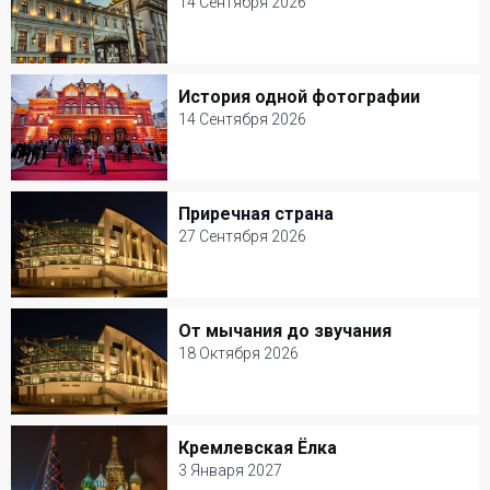
14 Сентября 2026
14 Сентября 2026
МХТ им. А. П. Чехова
История одной фотографии
История одной фотографии
Музыкальный спектакль
14 Сентября 2026
14 Сентября 2026
Театр Наций
Приречная страна
Приречная страна
Кукольные
27 Сентября 2026
27 Сентября 2026
Мастерская Петра Фоменко
От мычания до звучания
От мычания до звучания
Детские спектакли
18 Октября 2026
18 Октября 2026
Мастерская Петра Фоменко
Кремлевская Ёлка
Кремлевская Ёлка
Детские спектакли
3 Января 2027