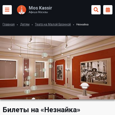
Mos Kassir
Афиша Москвы
Главная
Детям
Театр на Малой Бронной
Незнайка
Билеты на «Незнайка»