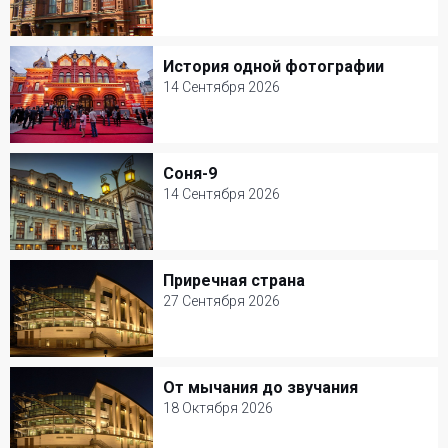
3 Сентября 2026
Театр им. В. Маяковского
История одной фотографии
История одной фотографии
Детские спектакли
14 Сентября 2026
14 Сентября 2026
Театр Наций
Соня-9
Соня-9
Кукольные
14 Сентября 2026
14 Сентября 2026
МХТ им. А. П. Чехова
Приречная страна
Приречная страна
Музыкальный спектакль
27 Сентября 2026
27 Сентября 2026
Мастерская Петра Фоменко
От мычания до звучания
От мычания до звучания
Детские спектакли
18 Октября 2026
18 Октября 2026