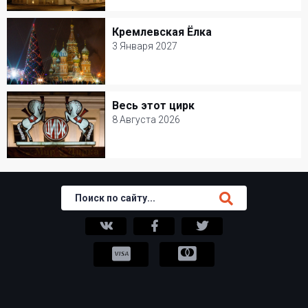
Мастерская Петра Фоменко
Кремлевская Ёлка
Кремлевская Ёлка
Детские спектакли
3 Января 2027
3 Января 2027
Кремлевский дворец
Весь этот цирк
Весь этот цирк
Новогодние елки
8 Августа 2026
8 Августа 2026
Цирк Никулина на Цветном бульваре
Цирк