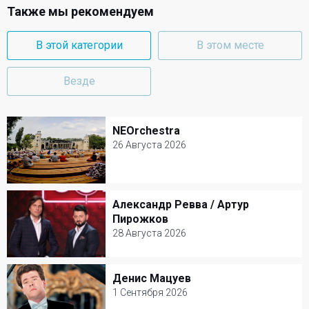
Также мы рекомендуем
В этой категории
В этом месте
Везде
NEOrchestra
NEOrchestra
26 Августа 2026
26 Августа 2026
Зеленый театр ВДНХ
Александр Ревва / Артур
Александр Ревва / Артур Пирожков
Другое
Пирожков
28 Августа 2026
28 Августа 2026
Зеленый театр ВДНХ
Денис Мацуев
Денис Мацуев
Юмор
1 Сентября 2026