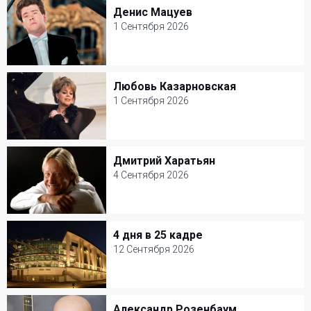
Зеленый театр ВДНХ
Денис Мацуев
Денис Мацуев
Юмор
1 Сентября 2026
1 Сентября 2026
КЗ Чайковского
Любовь Казарновская
Любовь Казарновская
Классическая музыка
1 Сентября 2026
1 Сентября 2026
Театр Вахтангова
Дмитрий Харатьян
Дмитрий Харатьян
Классическая музыка
4 Сентября 2026
4 Сентября 2026
Джаз-клуб Игоря Бутмана
4 дня в 25 кадре
4 дня в 25 кадре
Популярная музыка
12 Сентября 2026
12 Сентября 2026
Мастерская Петра Фоменко
Александр Розенбаум