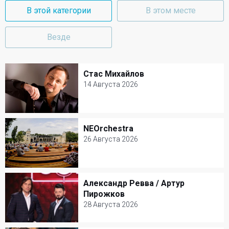
В этой категории
В этом месте
Везде
Стас Михайлов
Стас Михайлов
14 Августа 2026
14 Августа 2026
Крокус Сити Холл
NEOrchestra
NEOrchestra
Популярная музыка
26 Августа 2026
26 Августа 2026
Зеленый театр ВДНХ
Александр Ревва / Артур
Александр Ревва / Артур Пирожков
Другое
Пирожков
28 Августа 2026
28 Августа 2026