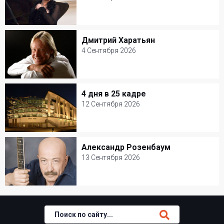
1 Сентября 2026
Театр Вахтангова
Дмитрий Харатьян
Дмитрий Харатьян
Классическая музыка
4 Сентября 2026
4 Сентября 2026
Джаз-клуб Игоря Бутмана
4 дня в 25 кадре
4 дня в 25 кадре
Популярная музыка
12 Сентября 2026
12 Сентября 2026
Мастерская Петра Фоменко
Александр Розенбаум
Александр Розенбаум
Творческий вечер
13 Сентября 2026
13 Сентября 2026
БКЗ Октябрьский
Шансон