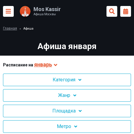
Mos Kassir
Афиша Москвы
Главная
Афиша
Афиша января
январь
Раcписание на
Категория
Жанр
Площадка
Метро