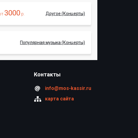
3000
Другое (Концерты)
от
р.
Популярная музыка (Концерты)
Контакты
info@mos-kassir.ru
карта сайта