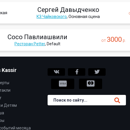
Сергей Давыдченко
ская
КЗ Чайковского
, Основная сцена
Сосо Павлиашвили
3000
от
р.
Ресторан Petter
, Default
 Kassir
ерты
такли
т
 и Детям
ша
ры
событий месяца