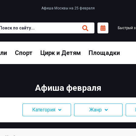
Афиша Москвы на 25 февраля
Быстрый з
кли
Спорт
Цирк и Детям
Площадки
Афиша февраля
Категория
Жанр