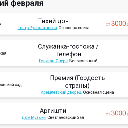
ий февраля
Тихий дон
3000
я
от
р
Театр Русская песня
, Основная сцена
Служанка-госпожа /
Телефон
кая
Геликон-Опера
, Белоколонный
Премия (Гордость
страны)
овский сад
Кремлевский дворец
, Основная сцена
Аргишти
3000
от
р
Дом Музыки
, Светлановский Зал