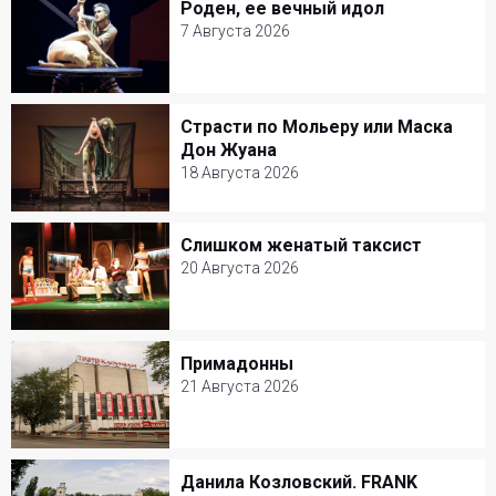
Роден, ее вечный идол
Роден, ее вечный идол
Драма
7 Августа 2026
7 Августа 2026
Александринский театр
Страсти по Мольеру или Маска
Страсти по Мольеру или Маска Дон
Балет и Танец
Дон Жуана
Жуана
18 Августа 2026
18 Августа 2026
Слишком женатый таксист
Слишком женатый таксист
Александринский театр
20 Августа 2026
Балет и Танец
20 Августа 2026
Театр Сатиры
Примадонны
Примадонны
Комедия
21 Августа 2026
21 Августа 2026
Театриум на Серпуховке
Данила Козловский. FRANK
Данила Козловский. FRANK