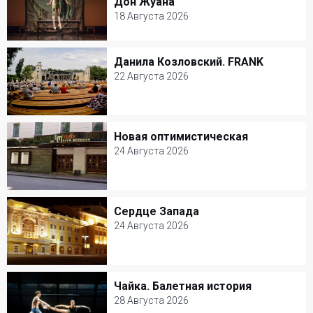
Дон Жуана
Жуана
18 Августа 2026
18 Августа 2026
Данила Козловский. FRANK
Данила Козловский. FRANK
Александринский театр
22 Августа 2026
Балет и Танец
22 Августа 2026
Зеленый театр ВДНХ
Новая оптимистическая
Новая оптимистическая
Моноспектакль
24 Августа 2026
24 Августа 2026
Театр на Малой Бронной
Сердце Запада
Сердце Запада
Драма
24 Августа 2026
24 Августа 2026
Театр РАМТ
Чайка. Балетная история
Чайка. Балетная история
Музыкальный спектакль
28 Августа 2026