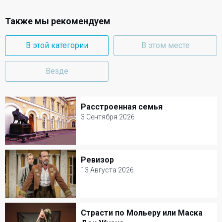
Также мы рекомендуем
В этой категории
В этом месте
Везде
Расстроенная семья
Расстроенная семья
3 Сентября 2026
3 Сентября 2026
Малый театр
Ревизор
Ревизор
Комедия
13 Августа 2026
13 Августа 2026
Современник
Страсти по Мольеру или Маска
Страсти по Мольеру или Маска Дон
Комедия