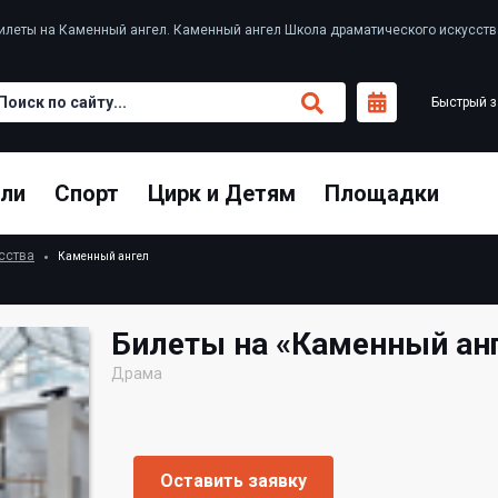
билеты на Каменный ангел. Каменный ангел Школа драматического искусств
Быстрый з
кли
Спорт
Цирк и Детям
Площадки
сства
Каменный ангел
Билеты на «Каменный ан
Драма
Оставить заявку