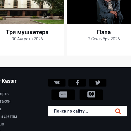
Три мушкетера
Папа
30 Августа 2026
2 Сентября 2026
 Kassir
ерты
такли
т
 и Детям
ша