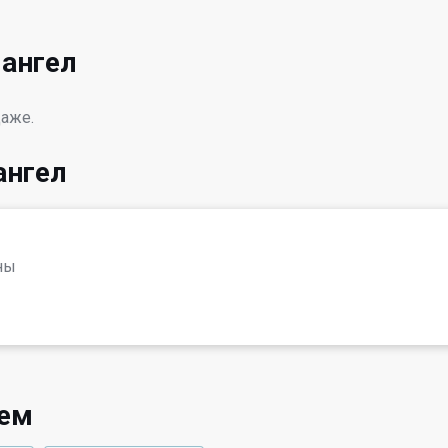
ангел
даже.
ангел
ны
уем