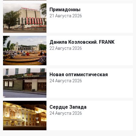
18 Августа 2026
Примадонны
Примадонны
Александринский театр
21 Августа 2026
Балет и Танец
21 Августа 2026
Театриум на Серпуховке
Данила Козловский. FRANK
Данила Козловский. FRANK
Комедия
22 Августа 2026
22 Августа 2026
Зеленый театр ВДНХ
Новая оптимистическая
Новая оптимистическая
Моноспектакль
24 Августа 2026
24 Августа 2026
Театр на Малой Бронной
Сердце Запада
Сердце Запада
Драма
24 Августа 2026
24 Августа 2026
Театр РАМТ