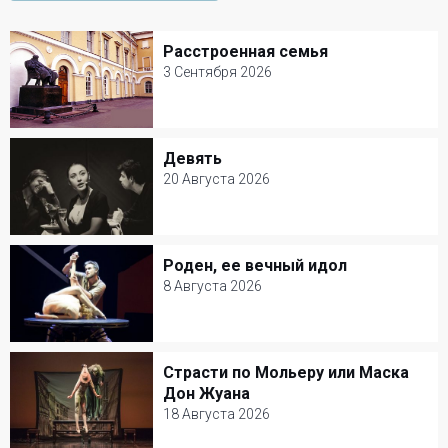
Расстроенная семья
Расстроенная семья
3 Сентября 2026
3 Сентября 2026
Малый театр
Девять
Девять
Комедия
20 Августа 2026
20 Августа 2026
Театр имени Гоголя
Роден, ее вечный идол
Роден, ее вечный идол
Драма
8 Августа 2026
8 Августа 2026
Александринский театр
Страсти по Мольеру или Маска
Страсти по Мольеру или Маска Дон
Балет и Танец
Дон Жуана
Жуана
18 Августа 2026