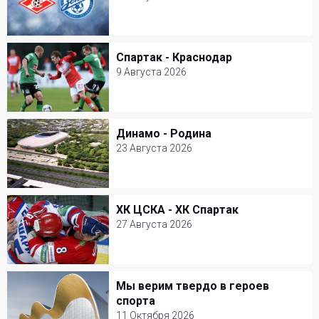
23 Августа 2026
Открытие Арена
Спартак - Краснодар
Спартак - Краснодар
Футбол
9 Августа 2026
9 Августа 2026
Открытие Арена
Динамо - Родина
Динамо - Родина
Футбол
23 Августа 2026
23 Августа 2026
ВТБ Арена Парк
ХК ЦСКА - ХК Спартак
ХК ЦСКА - ХК Спартак
Футбол
27 Августа 2026
27 Августа 2026
Ледовый дворец Мегаспорт
Мы верим твердо в героев
Мы верим твердо в героев спорта
Хоккей
спорта
11 Октября 2026