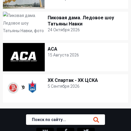
11 Октября 2026
Дворец гимнастики Ирины Винер-Усмановой
Пиковая дама. Ледовое шоу
Пиковая дама. Ледовое шоу Татьяны
Татьяны Навки
Навки
24 Октября 2026
24 Октября 2026
ACA
ACA
Навка Арена
15 Августа 2026
Шоу
15 Августа 2026
ЦСКА Арена
ХК Спартак - ХК ЦСКА
ХК Спартак - ХК ЦСКА
Бокс и единоборства
5 Сентября 2026
5 Сентября 2026
Ледовый дворец Мегаспорт
Хоккей