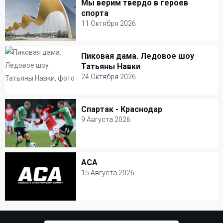
Мы верим твердо в героев
Мы верим твердо в героев спорта
Хоккей
спорта
11 Октября 2026
11 Октября 2026
Дворец гимнастики Ирины Винер-Усмановой
Пиковая дама. Ледовое шоу
Пиковая дама. Ледовое шоу Татьяны
Татьяны Навки
Навки
24 Октября 2026
24 Октября 2026
Спартак - Краснодар
Спартак - Краснодар
Навка Арена
9 Августа 2026
Шоу
9 Августа 2026
Открытие Арена
ACA
ACA
Футбол
15 Августа 2026
15 Августа 2026
ЦСКА Арена
Бокс и единоборства