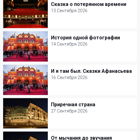
Сказка о потерянном времени
Сказка о потерянном времени
Детские спектакли
13 Сентября 2026
13 Сентября 2026
Театр на Таганке
История одной фотографии
История одной фотографии
Детские спектакли
14 Сентября 2026
14 Сентября 2026
Театр Наций
И я там был. Сказки Афанасьева
И я там был. Сказки Афанасьева
Кукольные
16 Сентября 2026
16 Сентября 2026
Театр Наций
Приречная страна
Приречная страна
Детские спектакли
27 Сентября 2026
27 Сентября 2026
Мастерская Петра Фоменко
От мычания до звучания