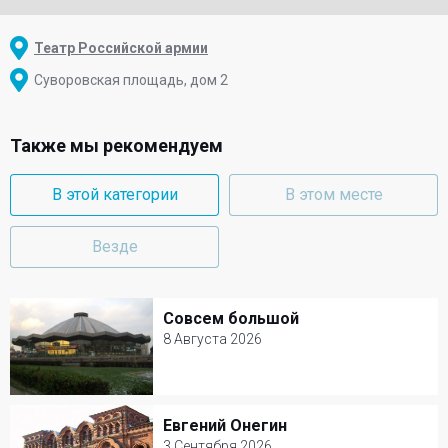
Театр Российской армии
Суворовская площадь, дом 2
Также мы рекомендуем
В этой категории
В этом месте
Везде
Совсем большой
Совсем большой
8 Августа 2026
8 Августа 2026
Цирк на Вернадского
Евгений Онегин
Евгений Онегин
Цирк
3 Сентября 2026