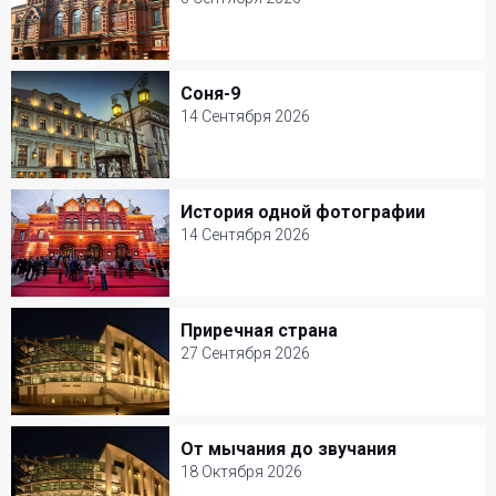
3 Сентября 2026
Театр им. В. Маяковского
Соня-9
Соня-9
Детские спектакли
14 Сентября 2026
14 Сентября 2026
МХТ им. А. П. Чехова
История одной фотографии
История одной фотографии
Музыкальный спектакль
14 Сентября 2026
14 Сентября 2026
Театр Наций
Приречная страна
Приречная страна
Кукольные
27 Сентября 2026
27 Сентября 2026
Мастерская Петра Фоменко
От мычания до звучания
От мычания до звучания
Детские спектакли
18 Октября 2026