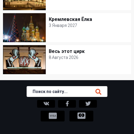
18 Октября 2026
Мастерская Петра Фоменко
Кремлевская Ёлка
Кремлевская Ёлка
Детские спектакли
3 Января 2027
3 Января 2027
Кремлевский дворец
Весь этот цирк
Весь этот цирк
Новогодние елки
8 Августа 2026
8 Августа 2026
Цирк Никулина на Цветном бульваре
Цирк