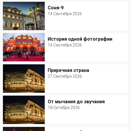
Театр им. В. Маяковского
Соня-9
Соня-9
Детские спектакли
14 Сентября 2026
14 Сентября 2026
МХТ им. А. П. Чехова
История одной фотографии
История одной фотографии
Музыкальный спектакль
14 Сентября 2026
14 Сентября 2026
Театр Наций
Приречная страна
Приречная страна
Кукольные
27 Сентября 2026
27 Сентября 2026
Мастерская Петра Фоменко
От мычания до звучания
От мычания до звучания
Детские спектакли
18 Октября 2026
18 Октября 2026
Мастерская Петра Фоменко