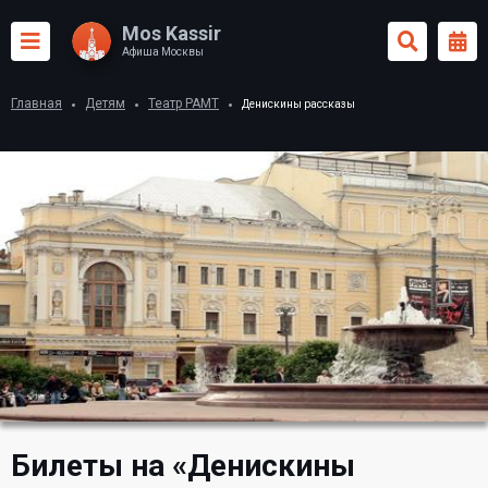
Mos Kassir
Афиша Москвы
Главная
Детям
Театр РАМТ
Денискины рассказы
Билеты на «Денискины