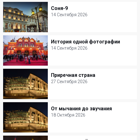
Театр им. В. Маяковского
Соня-9
Соня-9
Детские спектакли
14 Сентября 2026
14 Сентября 2026
МХТ им. А. П. Чехова
История одной фотографии
История одной фотографии
Музыкальный спектакль
14 Сентября 2026
14 Сентября 2026
Театр Наций
Приречная страна
Приречная страна
Кукольные
27 Сентября 2026
27 Сентября 2026
Мастерская Петра Фоменко
От мычания до звучания
От мычания до звучания
Детские спектакли
18 Октября 2026
18 Октября 2026
Мастерская Петра Фоменко