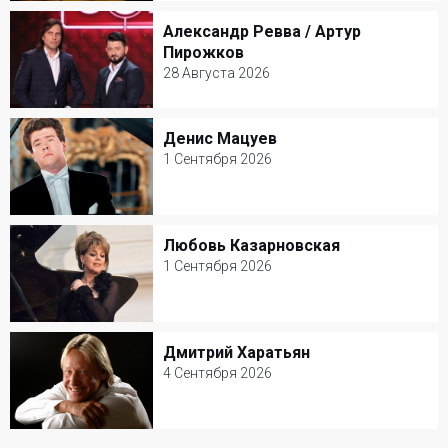
Зеленый театр ВДНХ
Александр Ревва / Артур
Александр Ревва / Артур Пирожков
Другое
Пирожков
28 Августа 2026
28 Августа 2026
Зеленый театр ВДНХ
Денис Мацуев
Денис Мацуев
Юмор
1 Сентября 2026
1 Сентября 2026
КЗ Чайковского
Любовь Казарновская
Любовь Казарновская
Классическая музыка
1 Сентября 2026
1 Сентября 2026
Театр Вахтангова
Дмитрий Харатьян
Дмитрий Харатьян
Классическая музыка
4 Сентября 2026
4 Сентября 2026
Джаз-клуб Игоря Бутмана