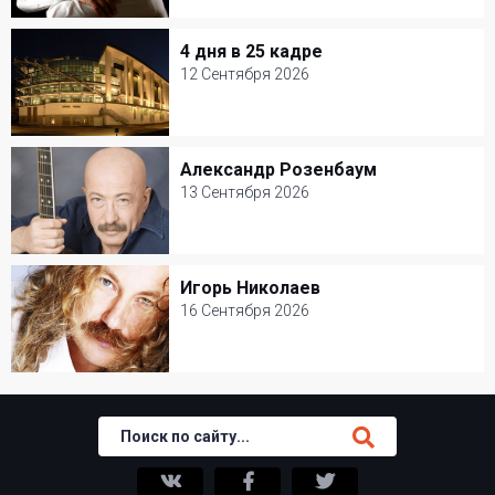
Джаз-клуб Игоря Бутмана
4 дня в 25 кадре
4 дня в 25 кадре
Популярная музыка
12 Сентября 2026
12 Сентября 2026
Мастерская Петра Фоменко
Александр Розенбаум
Александр Розенбаум
Творческий вечер
13 Сентября 2026
13 Сентября 2026
БКЗ Октябрьский
Игорь Николаев
Игорь Николаев
Шансон
16 Сентября 2026
16 Сентября 2026
Ресторан Petter
Популярная музыка