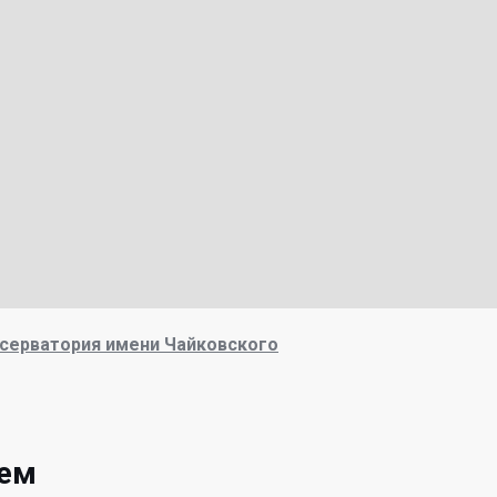
серватория имени Чайковского
уем