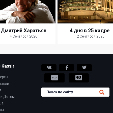
Дмитрий Харатьян
4 дня в 25 кадре
4 Сентября 2026
12 Сентября 2026
 Kassir
ерты
такли
т
 и Детям
ша
ры