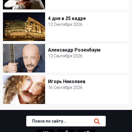
4 Сентября 2026
Джаз-клуб Игоря Бутмана
4 дня в 25 кадре
4 дня в 25 кадре
Популярная музыка
12 Сентября 2026
12 Сентября 2026
Мастерская Петра Фоменко
Александр Розенбаум
Александр Розенбаум
Творческий вечер
13 Сентября 2026
13 Сентября 2026
БКЗ Октябрьский
Игорь Николаев
Игорь Николаев
Шансон
16 Сентября 2026
16 Сентября 2026
Ресторан Petter
Популярная музыка