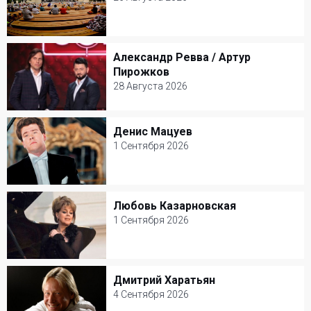
26 Августа 2026
Зеленый театр ВДНХ
Александр Ревва / Артур
Александр Ревва / Артур Пирожков
Другое
Пирожков
28 Августа 2026
28 Августа 2026
Зеленый театр ВДНХ
Денис Мацуев
Денис Мацуев
Юмор
1 Сентября 2026
1 Сентября 2026
КЗ Чайковского
Любовь Казарновская
Любовь Казарновская
Классическая музыка
1 Сентября 2026
1 Сентября 2026
Театр Вахтангова
Дмитрий Харатьян
Дмитрий Харатьян
Классическая музыка
4 Сентября 2026