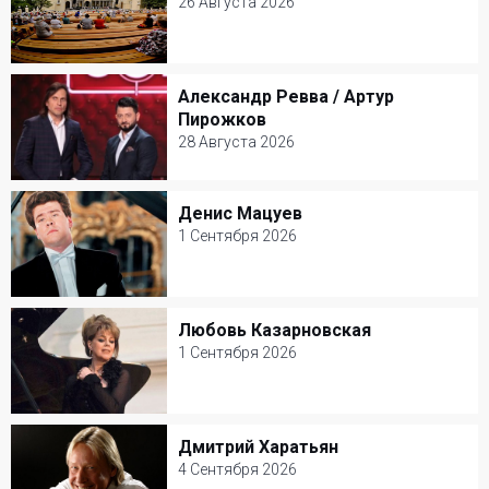
26 Августа 2026
26 Августа 2026
Зеленый театр ВДНХ
Александр Ревва / Артур
Александр Ревва / Артур Пирожков
Другое
Пирожков
28 Августа 2026
28 Августа 2026
Зеленый театр ВДНХ
Денис Мацуев
Денис Мацуев
Юмор
1 Сентября 2026
1 Сентября 2026
КЗ Чайковского
Любовь Казарновская
Любовь Казарновская
Классическая музыка
1 Сентября 2026
1 Сентября 2026
Театр Вахтангова
Дмитрий Харатьян
Дмитрий Харатьян
Классическая музыка
4 Сентября 2026