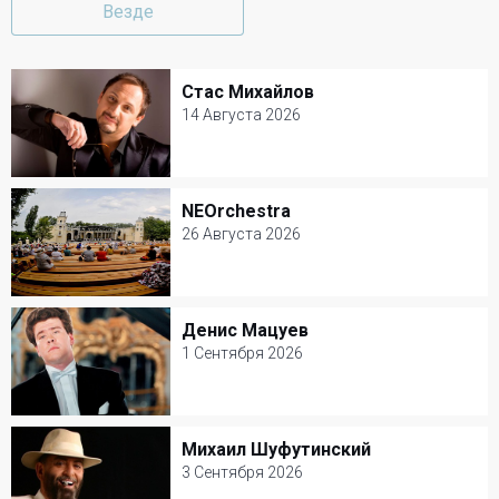
Везде
Стас Михайлов
Стас Михайлов
14 Августа 2026
14 Августа 2026
Крокус Сити Холл
NEOrchestra
NEOrchestra
Популярная музыка
26 Августа 2026
26 Августа 2026
Зеленый театр ВДНХ
Денис Мацуев
Денис Мацуев
Другое
1 Сентября 2026
1 Сентября 2026
КЗ Чайковского
Михаил Шуфутинский
Михаил Шуфутинский
Классическая музыка
3 Сентября 2026