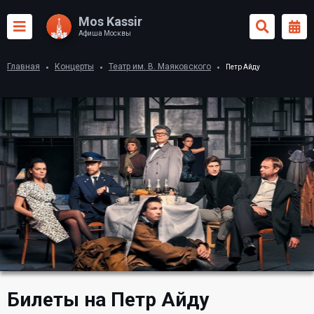
Mos Kassir
Афиша Москвы
Главная
Концерты
Театр им. В. Маяковского
Петр Айду
Билеты на Петр Айду