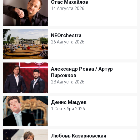
Стас Михайлов
Стас Михайлов
14 Августа 2026
14 Августа 2026
Крокус Сити Холл
NEOrchestra
NEOrchestra
Популярная музыка
26 Августа 2026
26 Августа 2026
Зеленый театр ВДНХ
Александр Ревва / Артур
Александр Ревва / Артур Пирожков
Другое
Пирожков
28 Августа 2026
28 Августа 2026
Зеленый театр ВДНХ
Денис Мацуев
Денис Мацуев
Юмор
1 Сентября 2026
1 Сентября 2026
КЗ Чайковского
Любовь Казарновская
Любовь Казарновская
Классическая музыка