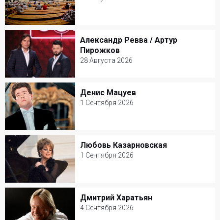
26 Августа 2026
Зеленый театр ВДНХ
Александр Ревва / Артур
Александр Ревва / Артур Пирожков
Другое
Пирожков
28 Августа 2026
28 Августа 2026
Зеленый театр ВДНХ
Денис Мацуев
Денис Мацуев
Юмор
1 Сентября 2026
1 Сентября 2026
КЗ Чайковского
Любовь Казарновская
Любовь Казарновская
Классическая музыка
1 Сентября 2026
1 Сентября 2026
Театр Вахтангова
Дмитрий Харатьян
Дмитрий Харатьян
Классическая музыка
4 Сентября 2026