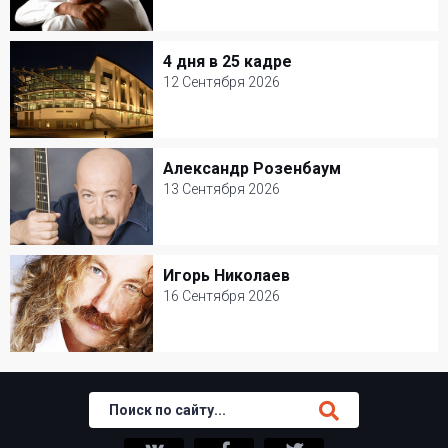
4 Сентября 2026
Джаз-клуб Игоря Бутмана
4 дня в 25 кадре
4 дня в 25 кадре
Популярная музыка
12 Сентября 2026
12 Сентября 2026
Мастерская Петра Фоменко
Александр Розенбаум
Александр Розенбаум
Творческий вечер
13 Сентября 2026
13 Сентября 2026
БКЗ Октябрьский
Игорь Николаев
Игорь Николаев
Шансон
16 Сентября 2026
16 Сентября 2026
Ресторан Petter
Популярная музыка