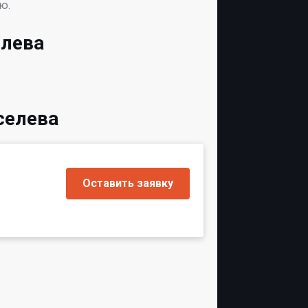
ю.
елева
селева