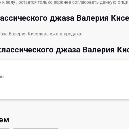
к залу , остается только заранее согласовать данную опци
ассического джаза Валерия Кис
аза Валерия Киселева уже в продаже.
классического джаза Валерия Ки
ны
уем