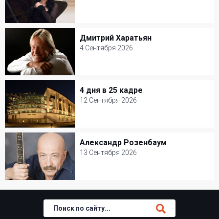
1 Сентября 2026
Театр Вахтангова
Дмитрий Харатьян
Дмитрий Харатьян
Классическая музыка
4 Сентября 2026
4 Сентября 2026
Джаз-клуб Игоря Бутмана
4 дня в 25 кадре
4 дня в 25 кадре
Популярная музыка
12 Сентября 2026
12 Сентября 2026
Мастерская Петра Фоменко
Александр Розенбаум
Александр Розенбаум
Творческий вечер
13 Сентября 2026
13 Сентября 2026
БКЗ Октябрьский
Шансон