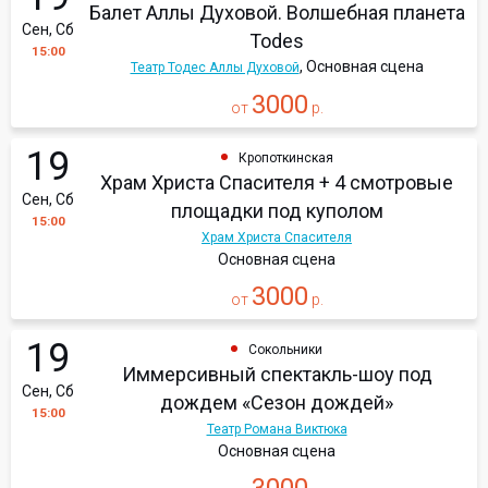
Балет Аллы Духовой. Волшебная планета
Сен, Сб
Todes
15:00
, Основная сцена
Театр Тодес Аллы Духовой
3000
от
р.
19
Кропоткинская
Храм Христа Спасителя + 4 смотровые
Сен, Сб
площадки под куполом
15:00
Храм Христа Спасителя
Основная сцена
3000
от
р.
19
Сокольники
Иммерсивный спектакль-шоу под
Сен, Сб
дождем «Сезон дождей»
15:00
Театр Романа Виктюка
Основная сцена