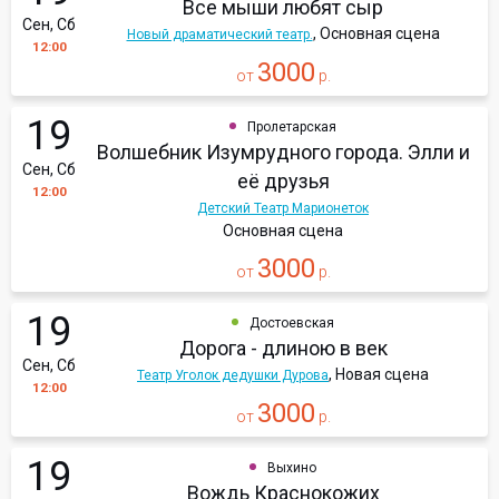
Все мыши любят сыр
Сен, Сб
, Основная сцена
Новый драматический театр.
12:00
3000
от
р.
19
Пролетарская
Волшебник Изумрудного города. Элли и
Сен, Сб
её друзья
12:00
Детский Театр Марионеток
Основная сцена
3000
от
р.
19
Достоевская
Дорога - длиною в век
Сен, Сб
, Новая сцена
Театр Уголок дедушки Дурова
12:00
3000
от
р.
19
Выхино
Вождь Краснокожих