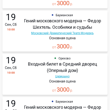
3000
от
р.
19
Бауманская
Гений московского модерна — Федор
Сен, Сб
Шехтель. Особняки и судьбы
10:00
Московский Драматический Театр Модернъ
Основная сцена
3000
от
р.
19
Орехово
Входной билет в Средний дворец
Сен, Сб
(Оперный дом)
10:00
Царицыно
Основная сцена
3000
от
р.
19
Бауманская
Гений московского модерна — Федор