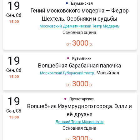
19
Бауманская
Гений московского модерна — Федор
Сен, Сб
Шехтель. Особняки и судьбы
15:00
Московский Драматический Театр Модернъ
Основная сцена
3000
от
р.
19
Кузьминки
Волшебная барабанная палочка
Сен, Сб
, Малый зал
Московский Губернский театр
15:00
3000
от
р.
19
Пролетарская
Волшебник Изумрудного города. Элли и
Сен, Сб
её друзья
15:00
Детский Театр Марионеток
Основная сцена
3000
от
р.