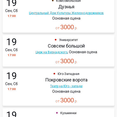
19
Комсомольская
Дуэнья
Сен, Сб
Центральный Дом Культуры Железнодорожников
17:00
Основная сцена
3000
от
р.
19
Университет
Совсем большой
Сен, Сб
, Основная сцена
Цирк на Вернадского
17:00
3000
от
р.
19
Юго-Западная
Покровские ворота
Сен, Сб
Театр на Юго - западе
17:00
Основная сцена
3000
от
р.
19
Кузьминки