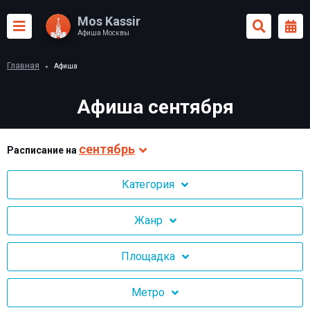
Mos Kassir
Афиша Москвы
Главная
Афиша
Афиша сентября
сентябрь
Раcписание на
Категория
Жанр
Площадка
Метро