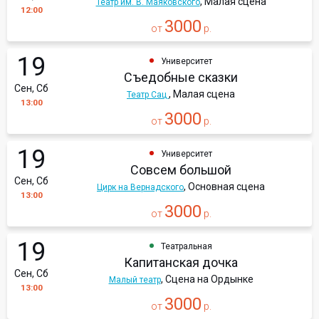
, Малая сцена
Театр им. В. Маяковского
12:00
3000
от
р.
19
Университет
Съедобные сказки
Сен, Сб
, Малая сцена
Театр Сац
13:00
3000
от
р.
19
Университет
Совсем большой
Сен, Сб
, Основная сцена
Цирк на Вернадского
13:00
3000
от
р.
19
Театральная
Капитанская дочка
Сен, Сб
, Сцена на Ордынке
Малый театр
13:00
3000
от
р.