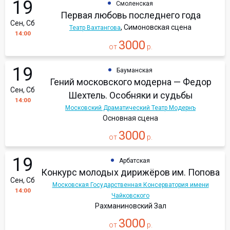
19
Смоленская
Первая любовь последнего года
Сен, Сб
, Симоновская сцена
Театр Вахтангова
14:00
3000
от
р.
19
Бауманская
Гений московского модерна — Федор
Сен, Сб
Шехтель. Особняки и судьбы
14:00
Московский Драматический Театр Модернъ
Основная сцена
3000
от
р.
19
Арбатская
Конкурс молодых дирижёров им. Попова
Сен, Сб
Московская Государственная Консерватория имени
14:00
Чайковского
Рахманиновский Зал
3000
от
р.