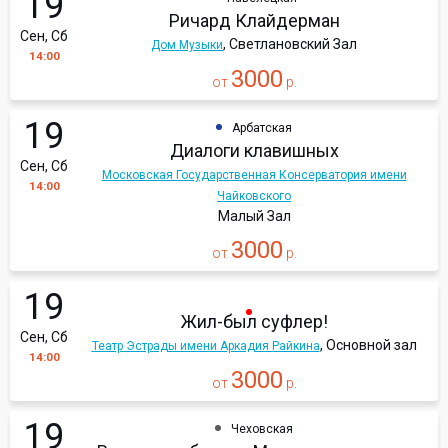
19
Ричард Клайдерман
Сен, Сб
, Светлановский Зал
Дом Музыки
14:00
3000
от
р.
19
Арбатская
Диалоги клавишных
Сен, Сб
Московская Государственная Консерватория имени
14:00
Чайковского
Малый Зал
3000
от
р.
19
Жил-был суфлер!
Сен, Сб
, Основной зал
Театр Эстрады имени Аркадия Райкина
14:00
3000
от
р.
19
Чеховская