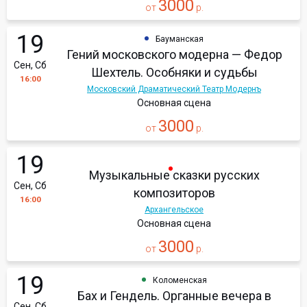
3000
от
р.
19
Бауманская
Гений московского модерна — Федор
Сен, Сб
Шехтель. Особняки и судьбы
16:00
Московский Драматический Театр Модернъ
Основная сцена
3000
от
р.
19
Музыкальные сказки русских
Сен, Сб
композиторов
16:00
Архангельское
Основная сцена
3000
от
р.
19
Коломенская
Бах и Гендель. Органные вечера в
Сен, Сб