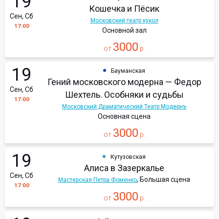
19
Кошечка и Пёсик
Сен, Сб
Московский театр кукол
17:00
Основной зал
3000
от
р.
19
Бауманская
Гений московского модерна — Федор
Сен, Сб
Шехтель. Особняки и судьбы
17:00
Московский Драматический Театр Модернъ
Основная сцена
3000
от
р.
19
Кутузовская
Алиса в Зазеркалье
Сен, Сб
, Большая сцена
Мастерская Петра Фоменко
17:00
3000
от
р.