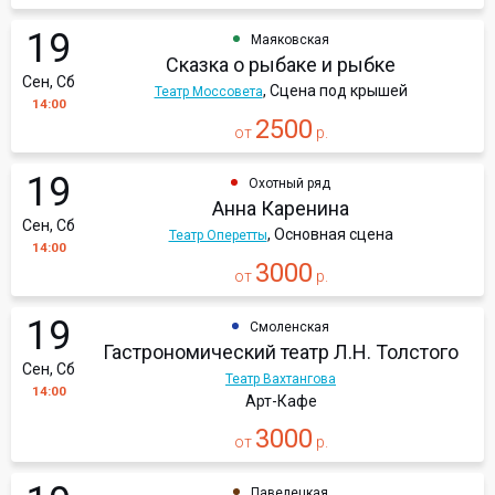
19
Маяковская
Сказка о рыбаке и рыбке
Сен, Сб
, Сцена под крышей
Театр Моссовета
14:00
2500
от
р.
19
Охотный ряд
Анна Каренина
Сен, Сб
, Основная сцена
Театр Оперетты
14:00
3000
от
р.
19
Смоленская
Гастрономический театр Л.Н. Толстого
Сен, Сб
Театр Вахтангова
14:00
Арт-Кафе
3000
от
р.
Павелецкая