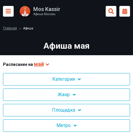
Mos Kassir
Афиша Москвы
Главная
Афиша
Афиша мая
май
Раcписание на
Категория
Жанр
Площадка
Метро