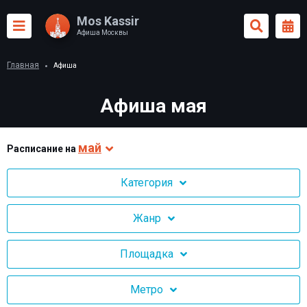
Mos Kassir
Афиша Москвы
Главная
Афиша
Афиша мая
май
Раcписание на
Категория
Жанр
Площадка
Метро