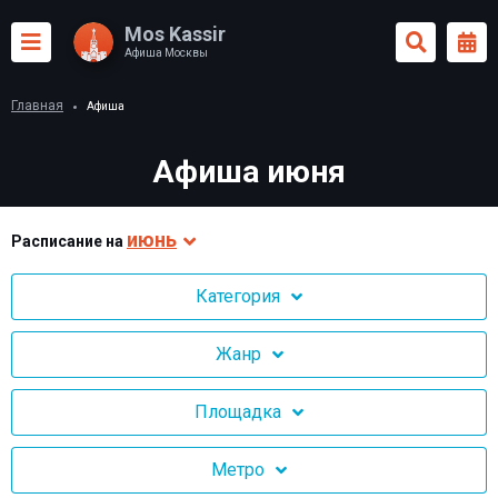
Mos Kassir
Афиша Москвы
Главная
Афиша
Афиша июня
июнь
Раcписание на
Категория
Жанр
Площадка
Метро