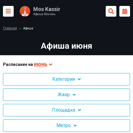
Mos Kassir
Афиша Москвы
Главная
Афиша
Афиша июня
июнь
Раcписание на
Категория
Жанр
Площадка
Метро